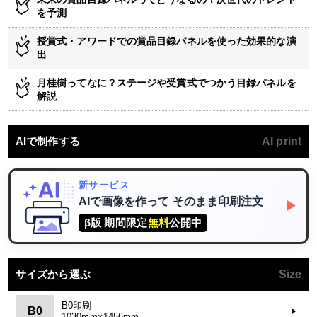
を予測
授賞式・アワードでの賞品目録パネルを使った効果的な演
出
月桂樹ってなに？ステージや受賞式でつかう目録パネルを
解説
AIで制作する
AI print
新サービス
AIで画像を作って
そのまま印刷注文
▶
β版 期間限定
無料
公開中
サイズから選ぶ
Size
B0印刷
B0
1030mm×1456mm