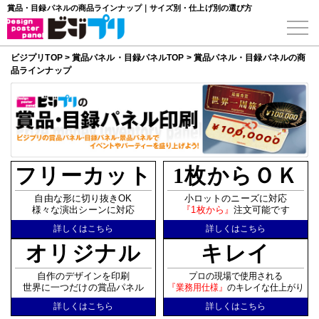
賞品・目録パネルの商品ラインナップ｜サイズ別・仕上げ別の選び方
ビジプリTOP
>
賞品パネル・目録パネルTOP
>
賞品パネル・目録パネルの商
品ラインナップ
フリーカット
1枚からＯＫ
自由な形に切り抜きOK
小ロットのニーズに対応
様々な演出シーンに対応
『1枚から』
注文可能です
詳しくはこちら
詳しくはこちら
オリジナル
キレイ
自作のデザインを印刷
プロの現場で使用される
世界に一つだけの賞品パネル
『業務用仕様』
のキレイな仕上がり
詳しくはこちら
詳しくはこちら