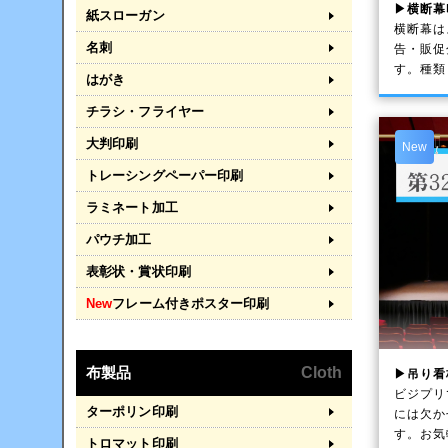
▶横断幕
紙スローガン
横断幕は
名刺
告・販促
す。種類
はがき
チラシ・フライヤー
大判印刷
New
トレーシングペーパー印刷
ラミネート加工
パウチ加工
表彰状・賞状印刷
New
フレーム付きポスター印刷
布製品
Cloth
▶吊り看
ビジプリ
ターポリン印刷
には欠か
す。お気
トロマット印刷