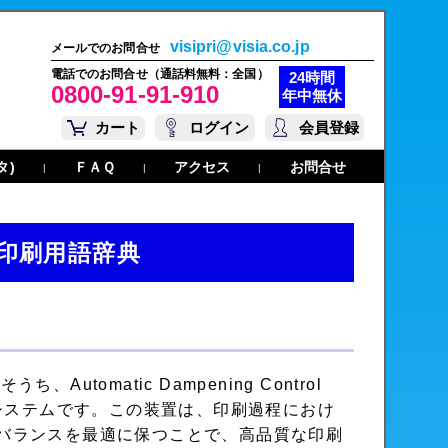
visipri@visia.co.jp
メールでのお問合せ
電話でのお問合せ（通話料無料：全国）
24時間
0800-91-91-910
年中無休
カート
ログイン
会員登録
タ)
ＦＡＱ
アクセス
お問合せ
|
|
|
印刷用語辞典
ル
そうち、Automatic Dampening Control
システムです。この装置は、印刷過程におけ
バランスを最適に保つことで、高品質な印刷