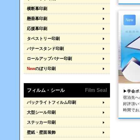
横断幕印刷
懸垂幕印刷
New
応援幕印刷
タペストリー印刷
バナースタンド印刷
ロールアップバナー印刷
New
のぼり印刷
フィルム・シール
Film Seal
▶学会ポ
宿泊先へ
バックライトフィルム印刷
好評頂い
時間でお
大型シール印刷
ステッカー印刷
壁紙・壁面装飾