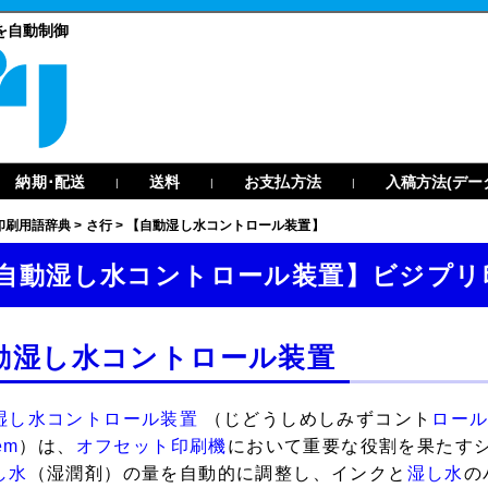
を自動制御
納期･配送
送料
お支払方法
入稿方法(デー
|
|
|
印刷用語辞典
>
さ行
>
【自動湿し水コントロール装置】
自動湿し水コントロール装置】ビジプリ
動湿し水コントロール装置
湿し水コントロール装置
（じどうしめしみずコント
ロー
em
）は、
オフセット印刷機
において重要な役割を果たす
し水
（湿潤剤）の量を自動的に調整し、インクと
湿し水
の