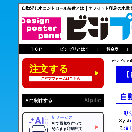
自動湿し水コントロール装置とは｜オフセット印刷の水量
ＴＯＰ
ビジプリとは？
料金表
|
|
|
ビジプリ
>
注文する
【
ご注文フォームはこちら
自
AIで制作する
AI print
自動
新サービス
Syst
AIで画像を作って
▶
る
湿
そのまま印刷注文