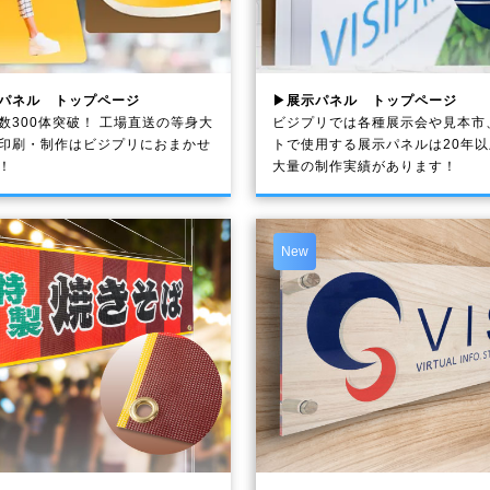
パネル トップページ
▶展示パネル トップページ
数300体突破！ 工場直送の等身大
ビジプリでは各種展示会や見本市
印刷・制作は
ビジプリ
におまかせ
トで使用する展示パネルは20年
！
大量の制作実績があります！
New