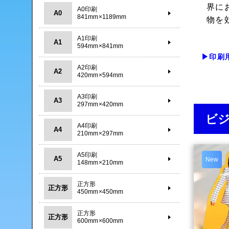
界に
A0印刷
A0
841mm×1189mm
物を
A1印刷
A1
594mm×841mm
▶印刷
A2印刷
A2
420mm×594mm
A3印刷
A3
297mm×420mm
ビ
A4印刷
A4
210mm×297mm
A5印刷
A5
New
148mm×210mm
正方形
正方形
450mm×450mm
正方形
正方形
600mm×600mm