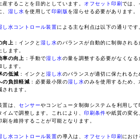
生産することを目的としています。
オフセット印刷
では、
に、
湿し水
を使用して
印刷版
を湿らせる必要があります。
湿し水コントロール装置
による主な利点は以下の通りです
の向上
：インクと
湿し水
のバランスが自動的に制御される
上します。
効率の向上
：手動で
湿し水
の量を調整する必要がなくなる
加します。
率の低減
：インクと
湿し水
のバランスが適切に保たれるた
への負担軽減
：必要最小限の
湿し水
のみを使用するため、
減されます。
装置は、
センサー
やコンピュータ制御システムを利用して
タイムで調整します。これにより、
印刷条件
や紙質の変化
印刷を維持することが可能となります。
湿し水コントロール装置
の導入は、
オフセット印刷
におけ