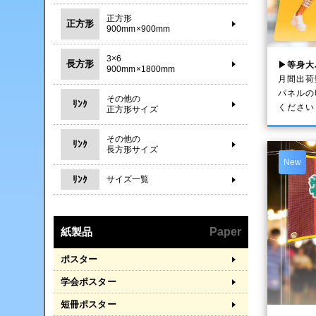
正方形
正方形
900mm×900mm
3×6
長方形
▶等身大
900mm×1800mm
月間出荷
パネルの
その他の
ﾘﾝｸ
ください
正方形サイズ
その他の
ﾘﾝｸ
長方形サイズ
New
ﾘﾝｸ
サイズ一覧
紙製品
Paper
ポスター
学会ポスター
短冊ポスター