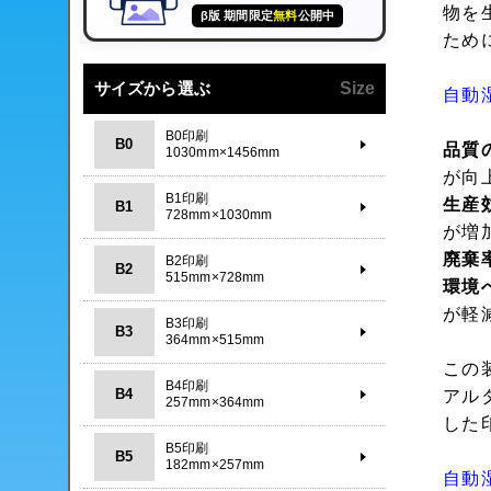
物を
β版 期間限定
無料
公開中
ため
サイズから選ぶ
Size
自動
B0印刷
B0
品質
1030mm×1456mm
が向
B1印刷
生産
B1
728mm×1030mm
が増
廃棄
B2印刷
B2
515mm×728mm
環境
が軽
B3印刷
B3
364mm×515mm
この
B4印刷
B4
アル
257mm×364mm
した
B5印刷
B5
182mm×257mm
自動