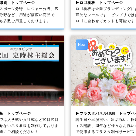
印刷 トップページ
▶ロゴ看板 トップページ
スポーツ分野、レジャー分野、広
ロゴ看板は企業ブランディングに
分野など、用途が幅広い商品で
可欠なツールです！ビジプリでは
も多数ご用意しております。
ロゴに合わせてカットも可能です
New
板 トップページ
▶フラスタパネル印刷 トップペ
では入学式や入社式など節目節目
誕生日や出演祝い、出店祝い、転
せない吊り看板を制作しておりま
ィス開設、周年など様々なお祝い
軽にご相談ください！
で使用するフラスタ制作サービス