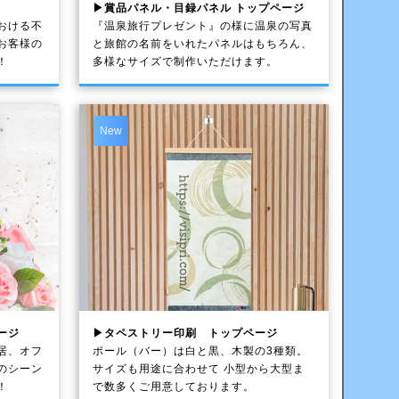
▶賞品パネル・目録パネル トップページ
おける不
『温泉旅行プレゼント』の様に温泉の写真
お客様の
と旅館の名前をいれたパネルはもちろん、
！
多様なサイズで制作いただけます。
New
ージ
▶タペストリー印刷 トップページ
居、オフ
ポール（バー）は白と黒、木製の3種類。
のシーン
サイズも用途に合わせて 小型から大型ま
！
で数多くご用意しております。