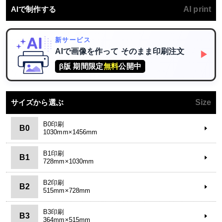
AIで制作する
AI print
新サービス
AIで画像を作って
そのまま印刷注文
▶
β版 期間限定
無料
公開中
サイズから選ぶ
Size
B0印刷
B0
1030mm×1456mm
B1印刷
B1
728mm×1030mm
B2印刷
B2
515mm×728mm
B3印刷
B3
364mm×515mm