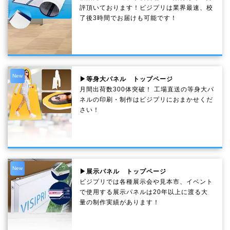
評頂いております！ビジプリは業界最速、校
了後3時間でお届けも可能です！
New
▶等身大パネル トップページ
月間出荷数300体突破！ 工場直送の等身大パ
ネルの印刷・制作は
ビジプリ
におまかせくだ
さい！
New
▶展示パネル トップページ
ビジプリでは各種展示会や見本市、イベント
で使用する展示パネルは20年以上に渡る大
量の制作実績があります！