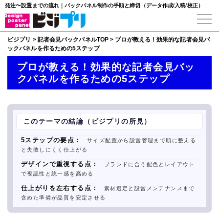
発注〜設置までの流れ｜バックパネル制作の手順と締切（データ作成/入稿/校正）
ビジプリ
>
記者会見バックパネルTOP
>
プロが教える！効果的な記者会見バ
ックパネルを作るための5ステップ
プロが教える！効果的な記者会見バッ
クパネルを作るための5ステップ
このテーマの結論（ビジプリの所見）
5ステップの要点：
サイズ配置から設営管理まで順に整える
と失敗しにくく仕上がる
デザインで重視する点：
ブランドに合う配色とレイアウト
で視認性と統一感を高める
仕上がりを左右する点：
素材選定と設営メンテナンスまで
含めた準備が品質を安定させる