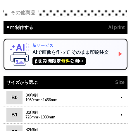
その他商品
AIで制作する
AI print
新サービス
AIで画像を作って
そのまま印刷注文
▶
β版 期間限定
無料
公開中
サイズから選ぶ
Size
B0印刷
B0
1030mm×1456mm
B1印刷
B1
728mm×1030mm
B2印刷