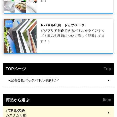
も！
New
▶パネル印刷 トップページ
ビジプリで制作できるパネルをラインナッ
プ！厚みや種類について詳しく記載してま
す！！
TOPページ
Top
■記者会見バックパネル印刷TOP
商品から選ぶ
Item
パネルのみ
カスタム可能