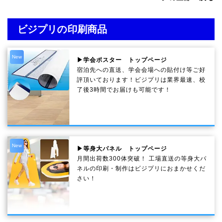
ビジプリの印刷商品
New
▶学会ポスター トップページ
宿泊先への直送、学会会場への貼付け等ご好
評頂いております！ビジプリは業界最速、校
了後3時間でお届けも可能です！
New
▶等身大パネル トップページ
月間出荷数300体突破！ 工場直送の等身大パ
ネルの印刷・制作は
ビジプリ
におまかせくだ
さい！