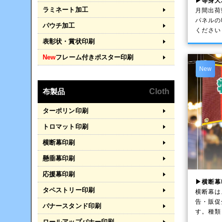
▶等身大
ラミネート加工
月間出荷
パネルの
パウチ加工
ください
表彰状・賞状印刷
New
フレーム付きポスター印刷
New
布製品
Cloth
ターポリン印刷
トロマット印刷
横断幕印刷
懸垂幕印刷
応援幕印刷
▶横断幕
タペストリー印刷
横断幕は
告・販促
バナースタンド印刷
す。種類
ロールアップバナー印刷