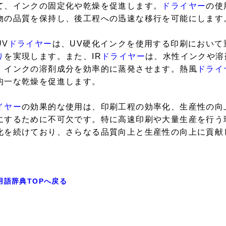
て、インクの固定化や乾燥を促進します。
ドライヤー
の使
物の品質を保持し、後工程への迅速な移行を可能にします
UV
ドライヤー
は、UV硬化インクを使用する印刷において
り
を実現します。また、IR
ドライヤー
は、水性インクや溶
、インクの溶剤成分を効率的に蒸発させます。熱風
ドライ
均一な乾燥を促進します。
イヤー
の効果的な使用は、印刷工程の効率化、生産性の向
にするために不可欠です。特に高速印刷や大量生産を行う
化を続けており、さらなる品質向上と生産性の向上に貢献
用語辞典TOPへ戻る