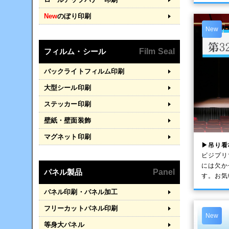
New
のぼり印刷
New
フィルム・シール
Film Seal
バックライトフィルム印刷
大型シール印刷
ステッカー印刷
壁紙・壁面装飾
マグネット印刷
▶吊り看
ビジプリ
には欠か
パネル製品
Panel
す。お気
パネル印刷・パネル加工
フリーカットパネル印刷
New
等身大パネル