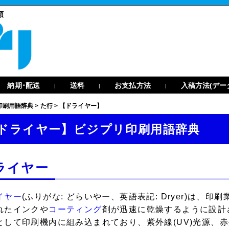
類
納期･配送
送料
お支払方法
入稿方法(デー
|
|
|
印刷用語辞典
>
た行
>
【ドライヤー】
ドライヤー】ビジプリ印刷用語辞典
ライヤー
イヤー
(ふりがな: どらいやー、英語表記: Dryer)は
れたインクや
コーティング
剤が迅速に乾燥するように設計
として印刷機内に組み込まれており、紫外線(UV)光源、赤