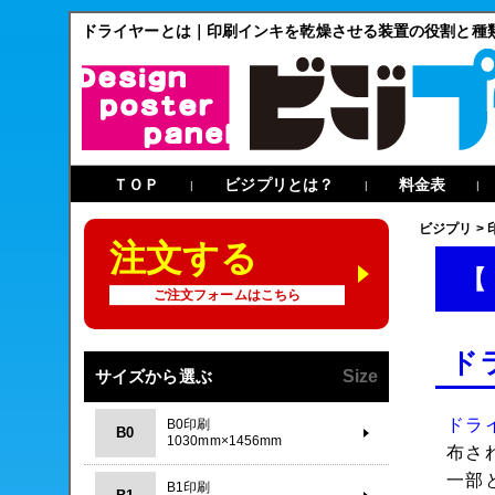
ドライヤーとは｜印刷インキを乾燥させる装置の役割と種
ＴＯＰ
ビジプリとは？
料金表
|
|
|
ビジプリ
>
注文する
【
ご注文フォームはこちら
ド
サイズから選ぶ
Size
ドラ
B0印刷
B0
1030mm×1456mm
布さ
一部
B1印刷