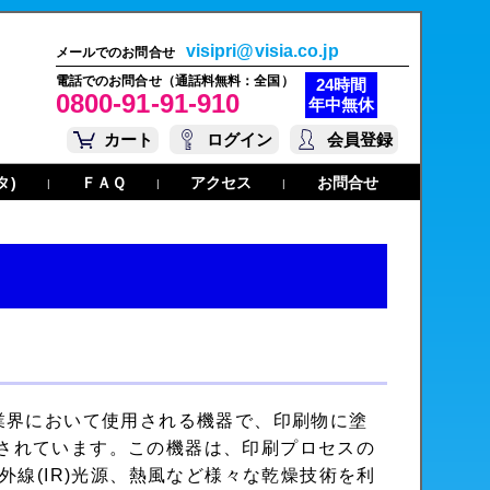
visipri@visia.co.jp
メールでのお問合せ
電話でのお問合せ（通話料無料：全国）
24時間
0800-91-91-910
年中無休
カート
ログイン
会員登録
タ)
ＦＡＱ
アクセス
お問合せ
|
|
|
、印刷業界において使用される機器で、印刷物に塗
されています。この機器は、印刷プロセスの
外線(IR)光源、熱風など様々な乾燥技術を利