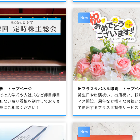
New
板 トップページ
▶フラスタパネル印刷 トップペ
では入学式や入社式など節目節目
誕生日や出演祝い、出店祝い、転
せない吊り看板を制作しておりま
ィス開設、周年など様々なお祝い
軽にご相談ください！
で使用するフラスタ制作サービス
New