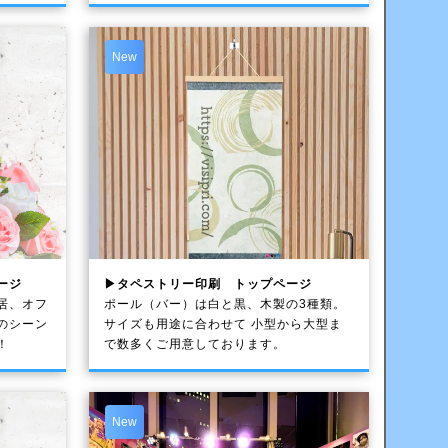
New
ージ
▶タペストリー印刷 トップページ
居、オフ
ポール（バー）は白と黒、木製の3種類。
のシーン
サイズも用途に合わせて 小型から大型ま
！
で数多くご用意しております。
New