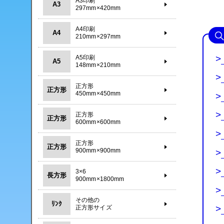
A3印刷
A3
297mm×420mm
A4印刷
A4
210mm×297mm
>
A5印刷
A5
148mm×210mm
>
正方形
正方形
450mm×450mm
>
>
正方形
正方形
600mm×600mm
>
正方形
正方形
900mm×900mm
>
>
3×6
長方形
900mm×1800mm
>
その他の
ﾘﾝｸ
>
正方形サイズ