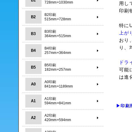
B1
728mm×1030mm
用し
印刷
B2印刷
B2
515mm×728mm
特に
B3印刷
上が
B3
364mm×515mm
おり
り、
B4印刷
B4
257mm×364mm
ドラ
B5印刷
B5
可能
182mm×257mm
は進
A0印刷
A0
841mm×1189mm
A1印刷
A1
594mm×841mm
▶印刷
A2印刷
A2
420mm×594mm