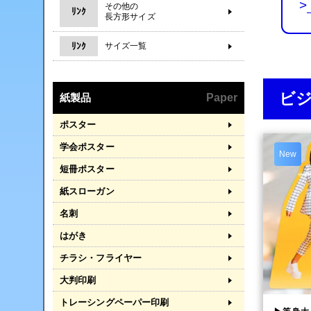
>
その他の
ﾘﾝｸ
長方形サイズ
ﾘﾝｸ
サイズ一覧
ビ
紙製品
Paper
ポスター
学会ポスター
New
短冊ポスター
紙スローガン
名刺
はがき
チラシ・フライヤー
大判印刷
トレーシングペーパー印刷