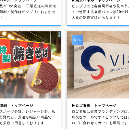
パネル トップページ
▶展示パネル トップページ
数300体突破！ 工場直送の等身大
ビジプリでは各種展示会や見本市
印刷・制作は
ビジプリ
におまかせ
トで使用する展示パネルは20年
！
大量の制作実績があります！
New
印刷 トップページ
▶ロゴ看板 トップページ
スポーツ分野、レジャー分野、広
ロゴ看板は企業ブランディングに
分野など、用途が幅広い商品で
可欠なツールです！ビジプリでは
も多数ご用意しております。
ロゴに合わせてカットも可能です