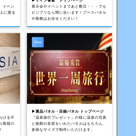
▶サイン看板 トップページ
、イベン
展示会やイベントまであと数日・・・でも
以上に渡る
ビジプリなら間に合います！ブースパネル
や装飾はお任せください！
New
▶賞品パネル・目録パネル トップページ
おける不
『温泉旅行プレゼント』の様に温泉の写真
お客様の
と旅館の名前をいれたパネルはもちろん、
！
多様なサイズで制作いただけます。