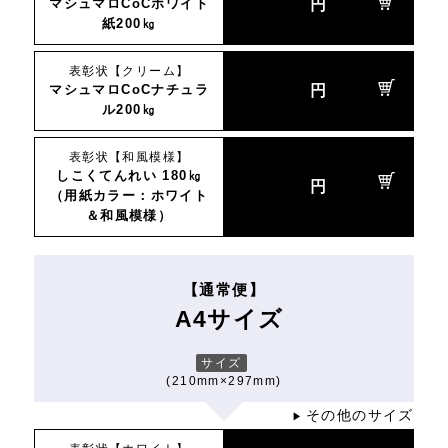
マシュマロCoCホワイト
円
紙200㎏
表彰状【クリーム】
マシュマロCoCナチュラ
円
ル200㎏
表彰状【和風模様】
しこくてんれい 180㎏
円
（用紙カラー：ホワイト
＆和風模様）
【通常便】
A4サイズ
サイズ
(210mm×297mm)
その他のサイズ
▶