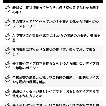
表彰状・賞状印刷ってそもそも何？初心者でもわかる基本
のキ！
昔の賞状ってどう作ってたの？手書き文化から印刷へのシ
フトストーリー
AIで賞状文が自動作成!? これからの印刷のカタチ、徹底予
想
社内表彰にぴったりな賞状の作り方、知っておいて損な
し！
修了書やディプロマを作るなら？今さら聞けないディプロ
マ印刷のポイント
卒業証書の歴史と仕様：ワニ柄筒の由来、一般的なサイズ
やを用紙の種類を解説
感謝状メッセージ例とレイアウト：おもしろアイデアまで
使える作り方まとめ
修了証と認定証の違いとは？受け取った後の保管方法と修