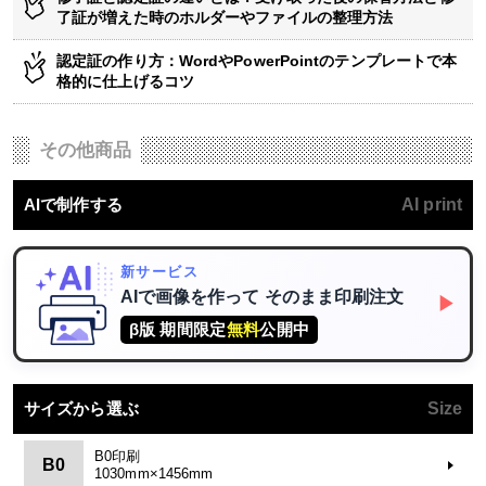
了証が増えた時のホルダーやファイルの整理方法
認定証の作り方：WordやPowerPointのテンプレートで本
格的に仕上げるコツ
その他商品
AIで制作する
AI print
新サービス
AIで画像を作って
そのまま印刷注文
▶
β版 期間限定
無料
公開中
サイズから選ぶ
Size
B0印刷
B0
1030mm×1456mm