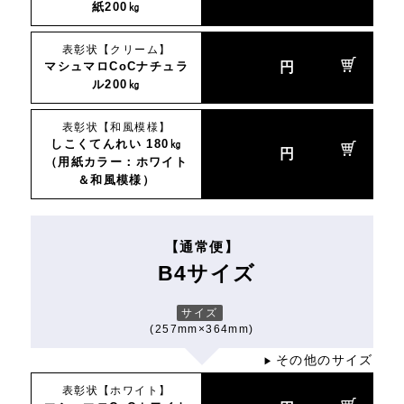
紙200㎏
表彰状【クリーム】
マシュマロCoCナチュラ
円
ル200㎏
表彰状【和風模様】
しこくてんれい 180㎏
円
（用紙カラー：ホワイト
＆和風模様）
【通常便】
B4サイズ
サイズ
(257mm×364mm)
その他のサイズ
▶
表彰状【ホワイト】