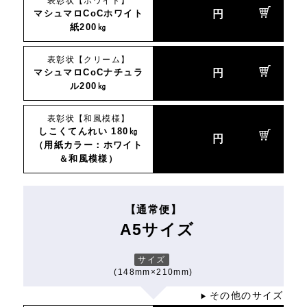
表彰状【ホワイト】
マシュマロCoCホワイト
円
紙200㎏
表彰状【クリーム】
マシュマロCoCナチュラ
円
ル200㎏
表彰状【和風模様】
しこくてんれい 180㎏
円
（用紙カラー：ホワイト
＆和風模様）
【通常便】
A5サイズ
サイズ
(148mm×210mm)
その他のサイズ
▶