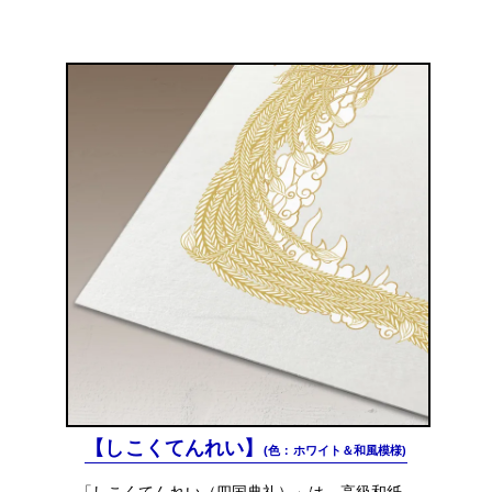
【しこくてんれい】
(色：ホワイト＆和風模様)
「しこくてんれい（四国典礼）」は、高級和紙