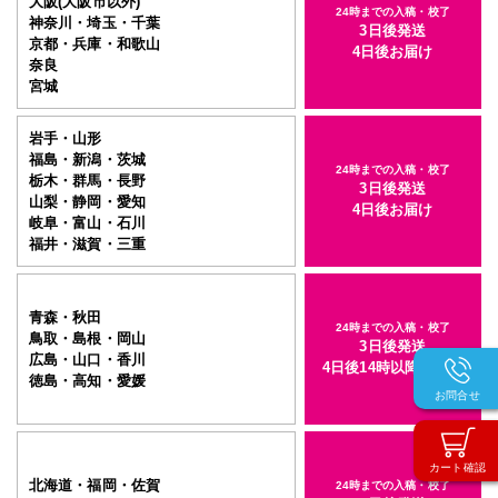
大阪(大阪市以外)
24時までの入稿・校了
神奈川・埼玉・千葉
3日後発送
京都・兵庫・和歌山
4日後お届け
奈良
宮城
岩手・山形
福島・新潟・茨城
24時までの入稿・校了
栃木・群馬・長野
3日後発送
山梨・静岡・愛知
4日後お届け
岐阜・富山・石川
福井・滋賀・三重
青森・秋田
24時までの入稿・校了
鳥取・島根・岡山
3日後発送
広島・山口・香川
4日後14時以降お届け
徳島・高知・愛媛
お問合せ
カート確認
北海道・福岡・佐賀
24時までの入稿・校了