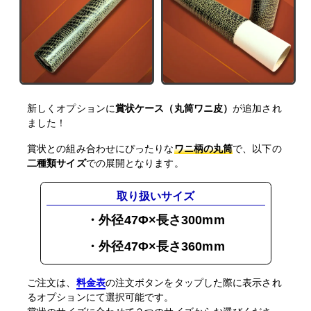
新しくオプションに
賞状ケース（丸筒ワニ皮）
が追加され
ました！
賞状との組み合わせにぴったりな
ワニ柄の丸筒
で、以下の
二種類サイズ
での展開となります。
取り扱いサイズ
・外径47Φ×長さ300mm
・外径47Φ×長さ360mm
ご注文は、
料金表
の注文ボタンをタップした際に表示され
るオプションにて選択可能です。