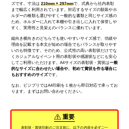
ズです。寸法は
210mm × 297mm
で、式典から社内表彰
まで幅広く利用されています。対応するサイズの額装やホ
ルダーの種類も選びやすく一般的な書類と同じサイズ感の
ため、ホルダーに入れて本棚や引き出しに入れて保管しや
すく、実用性と見栄えのバランスに優れています。
縦向き横向きのどちらでも使いやすいサイズ感で、功績や
理由を記載する本文が短めの場合でもバランスが取りやす
いのも特徴です。そのため、公式性の高い表彰状だけでな
くカジュアルなイベント用の表彰状や感謝状などにも安心
してご利用いただけます。A4サイズの表彰状・賞状は
一般
的なサイズに合わせたい場合や、初めて賞状を作る場合に
もおすすめのサイズ
です。
なお、ビジプリではA4印刷を１枚から即日対応で承ってお
ります。まずはお問い合わせください。
重要
表彰状・賞状印刷のご注文前に、以下の内容を必ずご一