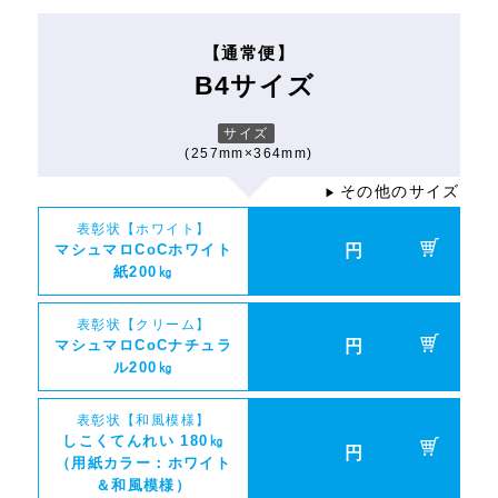
【通常便】
B4サイズ
サイズ
(257mm×364mm)
その他のサイズ
▶
表彰状【ホワイト】
マシュマロCoCホワイト
円
紙200㎏
表彰状【クリーム】
マシュマロCoCナチュラ
円
ル200㎏
表彰状【和風模様】
しこくてんれい 180㎏
円
（用紙カラー：ホワイト
＆和風模様）