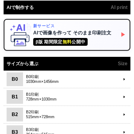
AIで制作する
AI print
新サービス
AIで画像を作って
そのまま印刷注文
▶
β版 期間限定
無料
公開中
サイズから選ぶ
Size
B0印刷
B0
1030mm×1456mm
B1印刷
B1
728mm×1030mm
B2印刷
B2
515mm×728mm
B3印刷
B3