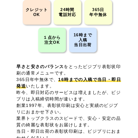
クレジット
24時間
365日
OK
電話対応
年中無休
16時まで
１点から
入稿
注文OK
当日出荷
早さと安さのバランス
をとったビジプリ表彰状印
刷の通常メニューです。
365日年中無休で、
16時までの入稿で当日・即日
発送
いたします。
昨今、即日対応のサービスは増えましたが、ビジ
プリは入稿締切時間が違います。
創業1997年、表彰状印刷は安心と実績のビジプ
リにおまかせ下さい。
業界トップクラスのスピードで、安心・安定の品
質の綺麗な表彰状をお届けします。
当日・即日出荷の表彰状印刷
は、ビジプリにおま
かせください！