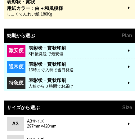
表彰状・賞状
用紙カラー：白＋和風模様
しこくてんれい紙 180Kg
納期から選ぶ
Plan
表彰状・賞状印刷
激安便
3日後発送で最安値
表彰状・賞状印刷
通常便
16時まで入稿で当日発送
表彰状・賞状印刷
特急便
入稿から３時間でお届け
サイズから選ぶ
Size
A3サイズ
A3
297mm×420mm