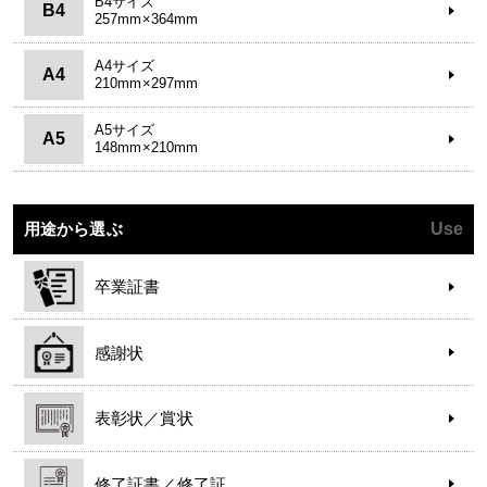
B4サイズ
B4
257mm×364mm
A4サイズ
A4
210mm×297mm
A5サイズ
A5
148mm×210mm
用途から選ぶ
Use
卒業証書
感謝状
表彰状／賞状
修了証書／修了証