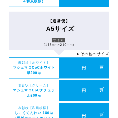
＆和風模様）
【通常便】
A5サイズ
サイズ
(148mm×210mm)
その他のサイズ
▶
表彰状【ホワイト】
マシュマロCoCホワイト
円
紙200㎏
表彰状【クリーム】
マシュマロCoCナチュラ
円
ル200㎏
表彰状【和風模様】
しこくてんれい 180㎏
円