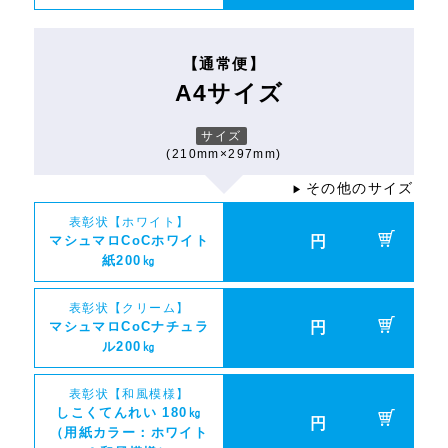
【通常便】
A4サイズ
サイズ
(210mm×297mm)
その他のサイズ
▶
表彰状【ホワイト】
マシュマロCoCホワイト
円
紙200㎏
表彰状【クリーム】
マシュマロCoCナチュラ
円
ル200㎏
表彰状【和風模様】
しこくてんれい 180㎏
円
（用紙カラー：ホワイト