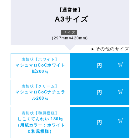
【通常便】
A3サイズ
サイズ
(297mm×420mm)
その他のサイズ
▶
表彰状【ホワイト】
マシュマロCoCホワイト
円
紙200㎏
表彰状【クリーム】
マシュマロCoCナチュラ
円
ル200㎏
表彰状【和風模様】
しこくてんれい 180㎏
円
（用紙カラー：ホワイト
＆和風模様）