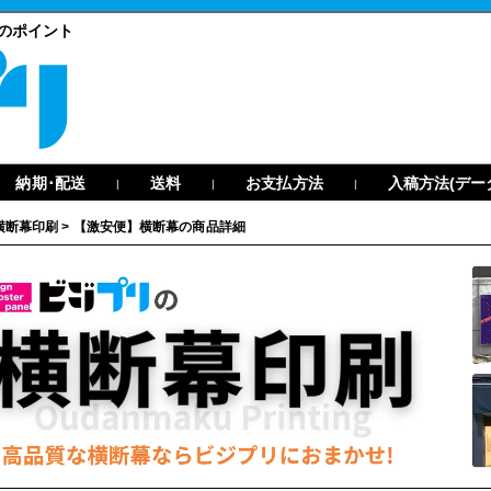
のポイント
納期･配送
送料
お支払方法
入稿方法(デー
|
|
|
横断幕印刷
>
【激安便】横断幕の商品詳細