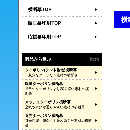
横断幕TOP
横
懸垂幕印刷TOP
応援幕印刷TOP
商品から選ぶ
Item
ターポリン(テント生地)横断幕
一般的なターポリン素材の横断幕
軽量ターポリン横断幕
通常のターポリンより20％軽い素材の横
断幕
メッシュターポリン横断幕
空気や水分が通りやすい素材の横断幕
遮光ターポリン横断幕
遮光性能、耐久性を兼ね備えた素材の横断
幕