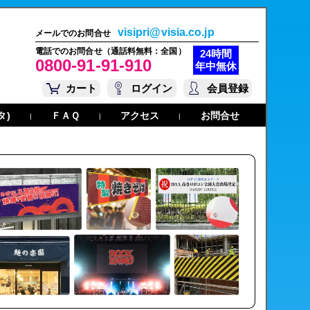
visipri@visia.co.jp
メールでのお問合せ
電話でのお問合せ（通話料無料：全国）
24時間
0800-91-91-910
年中無休
カート
ログイン
会員登録
タ)
ＦＡＱ
アクセス
お問合せ
|
|
|