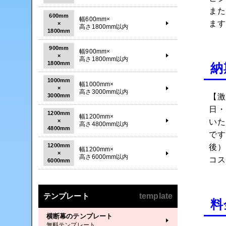
ま
600mm
幅600mm×
ま
×
高さ1800mm以内
1800mm
900mm
幅900mm×
×
高さ1800mm以内
1800mm
納
1000mm
幅1000mm×
×
高さ3000mm以内
【激
3000mm
日
1200mm
幅1200mm×
×
い
高さ4800mm以内
4800mm
で
1200mm
後
幅1200mm×
×
高さ6000mm以内
コ
6000mm
テンプレート
template
料
横断幕のテンプレート
無料テンプレート