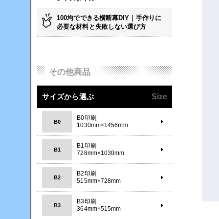
100均でできる横断幕DIY｜手作りに
必要な材料と失敗しない選び方
その他商品
サイズから選ぶ
Size
B0印刷
B0
1030mm×1456mm
B1印刷
B1
728mm×1030mm
B2印刷
B2
515mm×728mm
B3印刷
B3
364mm×515mm