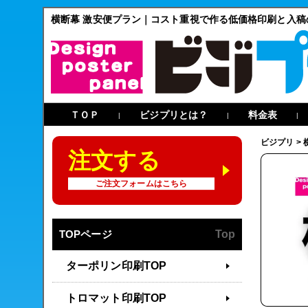
横断幕 激安便プラン｜コスト重視で作る低価格印刷と入稿
ＴＯＰ
ビジプリとは？
料金表
|
|
|
ビジプリ
>
注文する
ご注文フォームはこちら
TOPページ
Top
ターポリン印刷TOP
トロマット印刷TOP