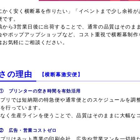
にかく安く横断幕を作りたい」「イベントまで少し余裕が
便
です。
稿から
3営業日後に出荷
することで、通常の品質はそのま
会やポップアップショップなど、
コスト重視で横断幕制作
はお気軽にご相談ください。
さの理由
【横断幕激安便】
① プリンターの空き時間を有効活用
ジプリでは短納期の特急便や通常便とのスケジュールを調
刷を行っています。
駄なく生産ラインを使うことで、品質はそのままに
大幅な
② 広告・営業コストゼロ
ジプリはネット専業の印刷会社。
広告や営業マンを一切持