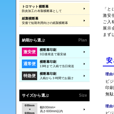
トロマット横断幕
「と
防炎加工の布製横断幕として
激安
紙製横断幕
ご入
安価で短期利用向けの紙製横断幕
展示
まず
納期から選ぶ
Plan
横断幕印刷
激安便
3日後発送で最安値
安
横断幕印刷
通常便
13時まで入稿で当日発送
横断幕印刷
理由
特急便
入稿から３時間でお届け
ビ
印
無
サイズから選ぶ
Size
600mm
理由
幅600mm×
×
高さ600mm以内
ビ
600mm