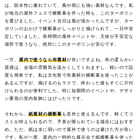
は、防水性に優れていて、風や雨にも強い素材なんです。私
が地元の屋外フェスで横断幕を作った時も、このターポリン
を選びました。イベント当日は風が強かったんですが、ター
ポリンのおかげで横断幕がしっかりと掲げられて、一日中安
定していました。長時間の屋外イベントや、天候が不安定な
場所で使うなら、絶対にこのターポリンが安心です。
一方、
屋内で使うなら布素材
が良いですよね。布の柔らかい
質感は、会場の雰囲気を温かくしてくれますし、軽いので設
置も簡単です。私は文化祭で布素材の横断幕を使ったことが
あるんですが、掲げるのもラクで、終わった後もすぐに片付
けられるのが便利でした。特に短期間のイベントや、デザイ
ン重視の室内装飾にはぴったりです。
それから、
紙素材の横断幕
も意外と使えるんです。軽くてコ
ストが抑えられるので、予算が限られている場合にはおすす
め。ただ、紙は水に弱いので屋外で使うのは避けた方が良い
です。私が一度、屋内の一時的な展示会で紙横断幕を使った