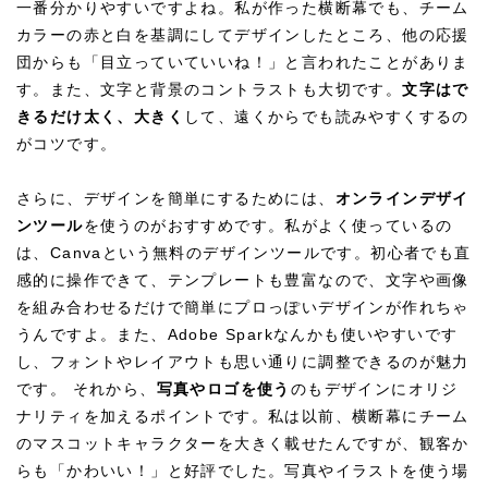
一番分かりやすいですよね。私が作った横断幕でも、チーム
カラーの赤と白を基調にしてデザインしたところ、他の応援
団からも「目立っていていいね！」と言われたことがありま
す。また、文字と背景のコントラストも大切です。
文字はで
きるだけ太く、大きく
して、遠くからでも読みやすくするの
がコツです。
さらに、デザインを簡単にするためには、
オンラインデザイ
ンツール
を使うのがおすすめです。私がよく使っているの
は、Canvaという無料のデザインツールです。初心者でも直
感的に操作できて、テンプレートも豊富なので、文字や画像
を組み合わせるだけで簡単にプロっぽいデザインが作れちゃ
うんですよ。また、Adobe Sparkなんかも使いやすいです
し、フォントやレイアウトも思い通りに調整できるのが魅力
です。 それから、
写真やロゴを使う
のもデザインにオリジ
ナリティを加えるポイントです。私は以前、横断幕にチーム
のマスコットキャラクターを大きく載せたんですが、観客か
らも「かわいい！」と好評でした。写真やイラストを使う場