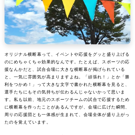
7.印刷方法を選ぼう！自宅でDIY vs 業者に注
文｜それぞれのメリット・デメリット
8.設置方法を考える｜簡単にできる取り付けの
コツとアイデア
9.オリジナル横断幕を実際に作ってみよう！成
功例と失敗しないためのチェックリスト
オリジナル横断幕
って、イベントや応援をグッと盛り上げる
10.まとめ｜オリジナル横断幕でイベントや応援
をもっと楽しもう！
のにめちゃくちゃ効果的なんです。たとえば、スポーツの応
援なんかだと、試合会場に大きな横断幕が掲げられている
と、一気に雰囲気が高まりますよね。「頑張れ！」とか「勝
利をつかめ！」って大きな文字で書かれた横断幕を見ると、
選手たちにもその気持ちが伝わるんじゃないかって思いま
す。私も以前、地元のスポーツチームの試合で応援するため
に横断幕を作ったことがあるんですが、会場に広げた瞬間、
周りの応援団とも一体感が生まれて、会場全体が盛り上がっ
たのを覚えています。