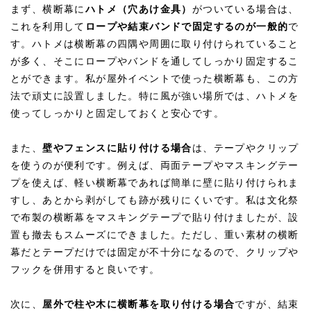
まず、横断幕に
ハトメ（穴あけ金具）
がついている場合は、
これを利用して
ロープや結束バンドで固定するのが一般的
で
す。ハトメは横断幕の四隅や周囲に取り付けられていること
が多く、そこにロープやバンドを通してしっかり固定するこ
とができます。私が屋外イベントで使った横断幕も、この方
法で頑丈に設置しました。特に風が強い場所では、ハトメを
使ってしっかりと固定しておくと安心です。
また、
壁やフェンスに貼り付ける場合
は、テープやクリップ
を使うのが便利です。例えば、両面テープやマスキングテー
プを使えば、軽い横断幕であれば簡単に壁に貼り付けられま
すし、あとから剥がしても跡が残りにくいです。私は文化祭
で布製の横断幕をマスキングテープで貼り付けましたが、設
置も撤去もスムーズにできました。ただし、重い素材の横断
幕だとテープだけでは固定が不十分になるので、クリップや
フックを併用すると良いです。
次に、
屋外で柱や木に横断幕を取り付ける場合
ですが、結束