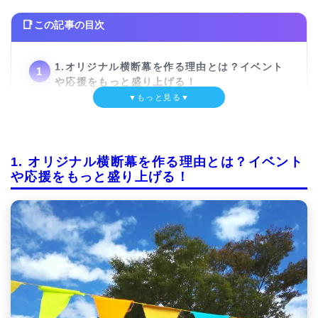
この記事の目次
1.オリジナル横断幕を作る理由とは？イベント
や応援をもっと盛り上げる！
▼もっと見る▼
2.横断幕作りに必要な準備｜最初に押さえてお
くべき基本ポイント
3.素材選びがカギ！横断幕の用途に合ったベス
1. オリジナル横断幕を作る理由とは？イベント
トな素材を見つけよう
や応援をもっと盛り上げる！
4.デザインを考えよう！初心者でも簡単にでき
るオリジナルデザインの作り方
5.目立つためのポイント！色の選び方とフォン
トの工夫で印象をアップ
6.横断幕サイズとレイアウトの選び方｜最適な
サイズを決める方法