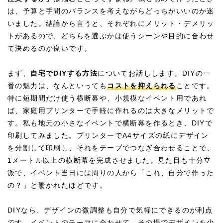
は、予算と手間のバランスを考えながらどっちがいいのか迷
いました。結論から言うと、それぞれにメリット・デメリッ
トがあるので、どちらを選ぶかは使うシーンや目的に合わせ
て決めるのが良いです。
まず、
自宅でDIYする方法
についてお話しします。DIYの一
番の魅力は、なんといっても
コストを抑えられる
ことです。
特に短期間だけ使う横断幕や、小規模なイベント用であれ
ば、家庭用プリンターで手軽に作れるのは大きなメリットで
す。私も地元の小さなイベントで横断幕を作るとき、DIYで
印刷してみました。プリンターでA4サイズの紙にデザイン
を分割して印刷し、それをテープでつなぎ合わせることで、
1メートル以上の横断幕を完成させました。見た目も十分立
派で、イベント当日には周りの人から「これ、自分で作った
の？」と驚かれたほどです。
DIYなら、デザインの微調整も自分で気軽にできるのが利点
です。イベントのテーマに合わせて、その場でデザインを少