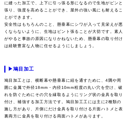
に縫った加工で、上下に引っ張る形になるので生地がピンと
張り、強度を高めることができ、屋外の強い風にも耐えるこ
とができます。
安全性はもちろんのこと、懸垂幕にシワが入って見栄えが悪
くならないように、生地はピント張ることが大切です。素人
がやると事故の原因になりかねないため、懸垂幕の取り付け
は経験豊富な人物に任せるようにしましょう。
▶鳩目加工
鳩目加工とは、横断幕や懸垂幕に紐を通すために、4隅や周
囲に金属で外径18mm・内径10mm程度の丸い穴を空け、破
れを防ぐためにその穴を縁取るようにリング状の金具を取り
付け、補強する加工方法です。鳩目加工工には主に2種類の
施し方があり、片側にだけ金具を取り付ける片面ハトメと表
裏両方に金具を取り付ける両面ハトメがあります。