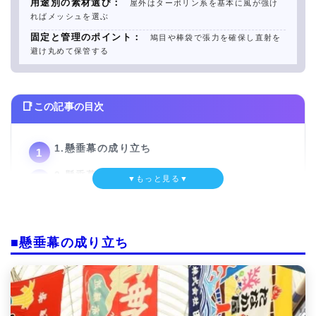
用途別の素材選び：
屋外はターポリン系を基本に風が強け
ればメッシュを選ぶ
固定と管理のポイント：
鳩目や棒袋で張力を確保し直射を
避け丸めて保管する
この記事の目次
1.懸垂幕の成り立ち
2.懸垂幕が活躍するシーンや場所
▼もっと見る▼
3.どのような素材で作る？
4.懸垂幕はどうやって留まっているの？
■懸垂幕の成り立ち
5.懸垂幕の管理と注意点
6.懸垂幕を作る手順
7.まとめ