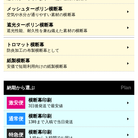
メッシュターポリン横断幕
空気や水分が通りやすい素材の横断幕
遮光ターポリン横断幕
遮光性能、耐久性を兼ね備えた素材の横断幕
トロマット横断幕
防炎加工の布製横断幕として
紙製横断幕
安価で短期利用向けの紙製横断幕
納期から選ぶ
Plan
横断幕印刷
激安便
3日後発送で最安値
横断幕印刷
通常便
13時まで入稿で当日発送
横断幕印刷
特急便
入稿から３時間でお届け