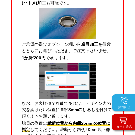
(ハトメ)加工
も可能です。
ご希望の際はオプション欄から
鳩目加工
を個数
とともにお選びいただき、ご注文下さいませ。
1か所/200円
で承ります。
なお、お客様側で可能であれば、デザイン内の
お問合せ
穴をあけたい位置に
直径3mmのしるし
を付けて
頂くようお願い致します。
鳩目の位置は
裁断位置から内側25mmの位置に
カート確認
指定
してください。裁断から内側20mm以上離