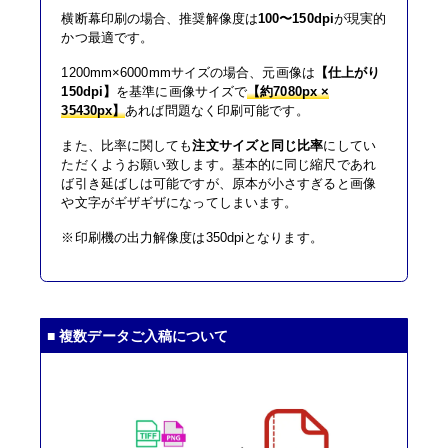
横断幕印刷の場合、推奨解像度は
100〜150dpi
が現実的
かつ最適です。
1200mm×6000mmサイズの場合、元画像は
【仕上がり
150dpi】
を基準に画像サイズで
【約7080px ×
35430px】
あれば問題なく印刷可能です。
また、比率に関しても
注文サイズと同じ比率
にしてい
ただくようお願い致します。基本的に同じ縮尺であれ
ば引き延ばしは可能ですが、原本が小さすぎると画像
や文字がギザギザになってしまいます。
※印刷機の出力解像度は350dpiとなります。
■ 複数データご入稿について