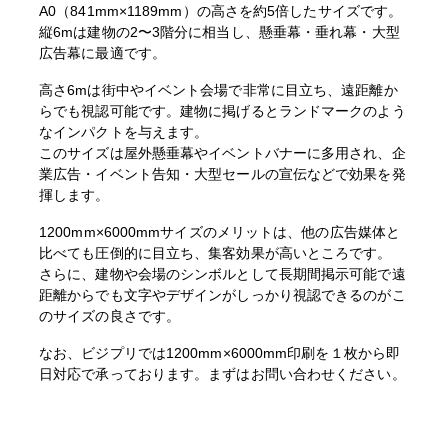
A0（841mm×1189mm）の高さを約5倍したサイズです。
縦6mは建物の2〜3階分に相当し、懸垂幕・垂れ幕・大型
広告幕に最適です。
高さ6mは街中やイベント会場で非常に目立ち、遠距離か
らでも視認可能です。建物に掲げるとランドマークのよう
なインパクトを与えます。
このサイズは屋外懸垂幕やイベントバナーに多用され、企
業広告・イベント告知・大型セールの宣伝などで効果を発
揮します。
1200mm×6000mmサイズのメリットは、他の広告媒体と
比べても圧倒的に目立ち、集客効果が高いところです。
さらに、建物や会場のシンボルとして長期間掲示可能で遠
距離からでも文字やデザインがしっかり視認できるのがこ
のサイズの良さです。
なお、ビジプリでは1200mm×6000mm印刷を１枚から即
日対応で承っております。まずはお問い合わせください。