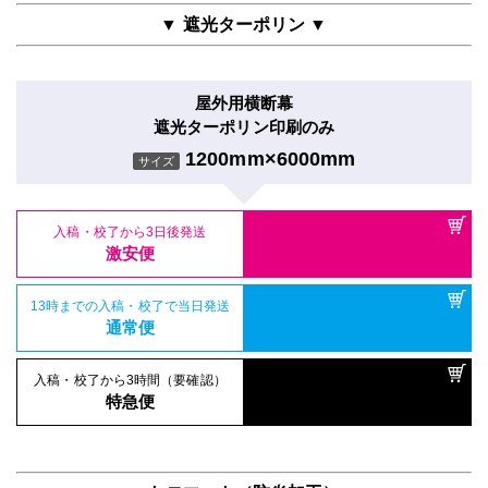
▼ 遮光ターポリン ▼
屋外用横断幕
遮光ターポリン印刷のみ
1200mm×6000mm
サイズ
入稿・校了から3日後発送
激安便
13時までの入稿・校了で当日発送
通常便
入稿・校了から3時間（要確認）
特急便