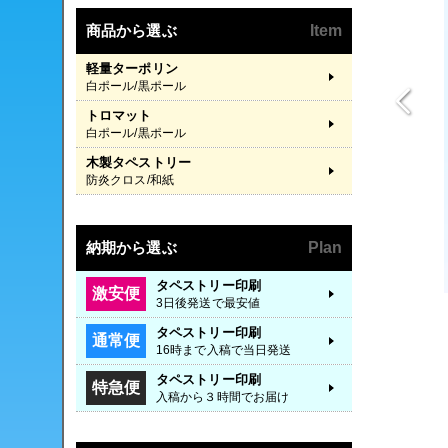
商品から選ぶ
Item
軽量ターポリン
白ポール/黒ポール
トロマット
白ポール/黒ポール
木製タペストリー
防炎クロス/和紙
納期から選ぶ
Plan
タペストリー印刷
激安便
3日後発送で最安値
タペストリー印刷
通常便
16時まで入稿で当日発送
タペストリー印刷
特急便
入稿から３時間でお届け