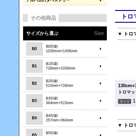
アルバムのタペストリー
トロ
その他商品
サイズから選ぶ
Size
▼ トロ
B0印刷
B0
1030mm×1456mm
B1印刷
B1
728mm×1030mm
B2印刷
B2
130cm
515mm×728mm
トロマッ
B3印刷
B3
サイズ
364mm×515mm
B4印刷
B4
257mm×364mm
▼ トロ
B5印刷
B5