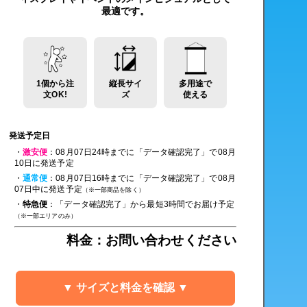
最適です。
1個から注
縦長サイ
多用途で
文OK!
ズ
使える
発送予定日
・
激安便
：08月07日24時までに「データ確認完了」で08月
10日に発送予定
・
通常便
：08月07日16時までに「データ確認完了」で08月
07日中に発送予定
（※一部商品を除く）
・
特急便
：「データ確認完了」から最短3時間でお届け予定
（※一部エリアのみ）
料金：お問い合わせください
▼ サイズと料金を確認 ▼