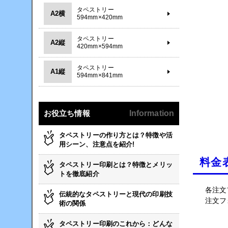
タペストリー
A2横
594mm×420mm
タペストリー
A2縦
420mm×594mm
タペストリー
A1縦
594mm×841mm
お役立ち情報
Information
タペストリーの作り方とは？特徴や活
用シーン、注意点を紹介!
料金
タペストリー印刷とは？特徴とメリッ
トを徹底紹介
各注文
伝統的なタペストリーと現代の印刷技
注文フ
術の関係
タペストリー印刷のこれから：どんな