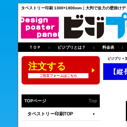
タペストリー印刷 1300×1800mm｜大判で迫力の壁掛け
ＴＯＰ
ビジプリとは？
料金表
|
|
|
ビジプリ
>
注文する
【縦長
ご注文フォームはこちら
TOPページ
Top
タペストリー印刷TOP