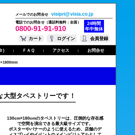
visipri@visia.co.jp
メールでのお問合せ
電話でのお問合せ（通話料無料：全国）
24時間
0800-91-91-910
年中無休
カート
ログイン
会員登録
タ)
ＦＡＱ
アクセス
お問合せ
|
|
|
×1800mm
的な大型タペストリーです！
130cm×180cmのタペストリーは、圧倒的な存在感
で空間を演出できる最大級サイズです。
ポスターやバナーのように使えるため、店舗のデ
ィスプレイやイベントのメインビジュアルとして