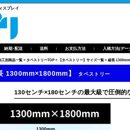
ディスプレイ
納期･配送
送料
お支払方法
入稿方法(デー
|
|
|
加工別商品一覧
>
タペストリーTOP
>
【タペストリー】サイズ一覧
>
縦長 1300mm
 1300mm×1800mm】
タペストリー
130センチ×180センチの最大級で圧倒