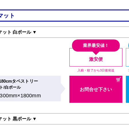
マット
マット 白ポール ▼
業界最安値！
激安便
入稿・校了から3日後発送
×180cmタペストリー
ト/白ポール
お問合せ下さい
1300mm×1800mm
マット 黒ポール ▼