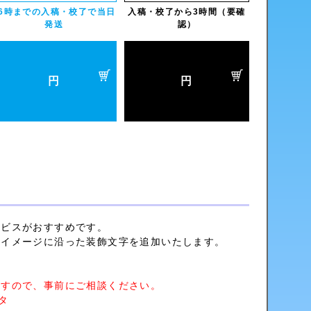
16時までの入稿・校了で当日
入稿・校了から3時間（要確
発送
認）
円
円
ービスがおすすめです。
のイメージに沿った装飾文字を追加いたします。
ますので、事前にご相談ください。
タ