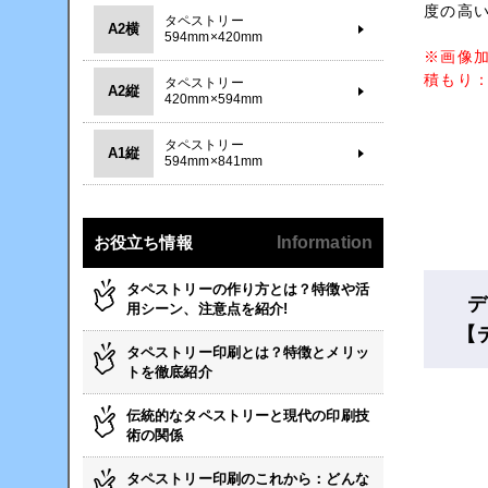
度の高
タペストリー
A2横
594mm×420mm
※画像
積もり：
タペストリー
A2縦
420mm×594mm
タペストリー
A1縦
594mm×841mm
お役立ち情報
Information
タペストリーの作り方とは？特徴や活
デ
用シーン、注意点を紹介!
【
タペストリー印刷とは？特徴とメリッ
トを徹底紹介
伝統的なタペストリーと現代の印刷技
術の関係
タペストリー印刷のこれから：どんな