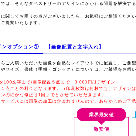
リでは、そんなタペストリーのデザインにかかわる問題を解決す
ンに関してお困りの点がございましたら、お気軽にご相談くださ
をご提案いたします。
インオプション①
【画像配置と文字入れ】
からご入稿いただいた画像を
自然なレイアウト
でに配置し、ご要
色やサイズ、書体（明朝・ゴシック）については、ご希望をお伺
タ100文字まで/画像配置５点まで 3,000円/1デザイン
ン１点ごとの料金となります。（印刷枚数は何枚でも、デザイン
インの細かな修正は1回までとさせていただきます。
本サービスには画像の加工は含まれませんので、あらかじめご了
業界最安値
激安便