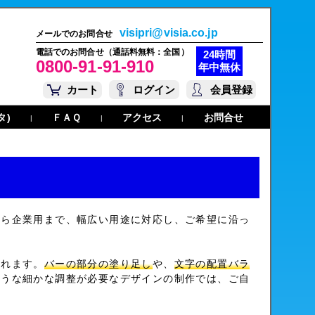
visipri@visia.co.jp
メールでのお問合せ
電話でのお問合せ（通話料無料：全国）
24時間
0800-91-91-910
年中無休
カート
ログイン
会員登録
タ)
ＦＡＱ
アクセス
お問合せ
|
|
|
から企業用まで、幅広い用途に対応し、ご希望に沿っ
られます。
バーの部分の塗り足し
や、
文字の配置バラ
ような細かな調整が必要なデザインの制作では、ご自