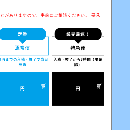
とがありますので、事前にご相談ください。 要見
定番
業界最速！
通常便
特急便
16時までの入稿・校了で当日
入稿・校了から3時間（要確
発送
認）
円
円