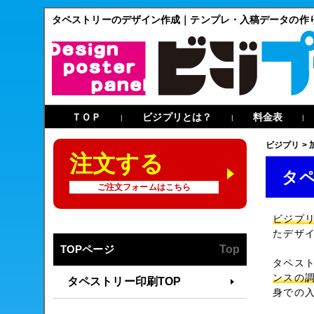
タペストリーのデザイン作成｜テンプレ・入稿データの作
ＴＯＰ
ビジプリとは？
料金表
|
|
|
ビジプリ
>
注文する
タ
ご注文フォームはこちら
ビジプ
たデザ
TOPページ
Top
タペス
ンスの
タペストリー印刷TOP
身での