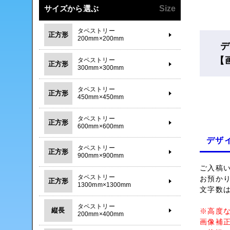
サイズから選ぶ
Size
タペストリー
正方形
200mm×200mm
デ
【
タペストリー
正方形
300mm×300mm
タペストリー
正方形
450mm×450mm
タペストリー
正方形
600mm×600mm
デザ
タペストリー
正方形
900mm×900mm
ご入稿
タペストリー
お預か
正方形
1300mm×1300mm
文字数
タペストリー
縦長
※高度
200mm×400mm
画像補正