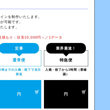
ザインを制作いたします。
とが可能です。
いたします。
 要見積もり：目安10,000円～／1データ
定番
業界最速！
通常便
特急便
16時までの入稿・校了で当日
入稿・校了から3時間（要確
発送
認）
円
円