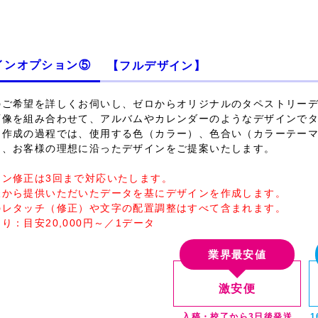
インオプション⑤
【フルデザイン】
のご希望を詳しくお伺いし、ゼロからオリジナルのタペストリー
画像を組み合わせて、
アルバムやカレンダーのようなデザイン
で
ン作成の過程では、使用する色（カラー）、色合い（カラーテー
し、お客様の理想に沿ったデザインをご提案いたします。
イン修正は3回まで対応いたします。
様から提供いただいたデータを基にデザインを作成します。
のレタッチ（修正）や文字の配置調整はすべて含まれます。
り：目安20,000円～／1データ
業界最安値
激安便
入稿・校了から3日後発送