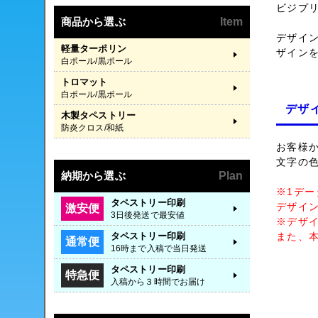
ビジプ
商品から選ぶ
Item
デザイ
軽量ターポリン
ザイン
白ポール/黒ポール
トロマット
白ポール/黒ポール
デザ
木製タペストリー
防炎クロス/和紙
お客様
文字の
納期から選ぶ
Plan
※1デー
タペストリー印刷
デザイ
激安便
3日後発送で最安値
※デザ
タペストリー印刷
また、
通常便
16時まで入稿で当日発送
タペストリー印刷
特急便
入稿から３時間でお届け