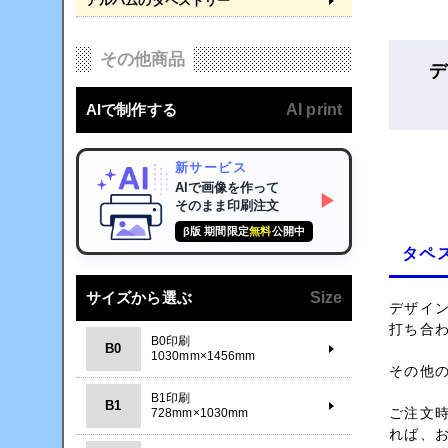
アルバムのタペストリー
その他商品
デ
AIで制作する
AI print
新サービス
AIで画像を作って
▶
そのまま印刷注文
β版 期間限定
無料
公開中
タペ
サイズから選ぶ
Size
デザイ
打ち合
B0印刷
B0
1030mm×1456mm
その他
B1印刷
B1
ご注文
728mm×1030mm
れば、