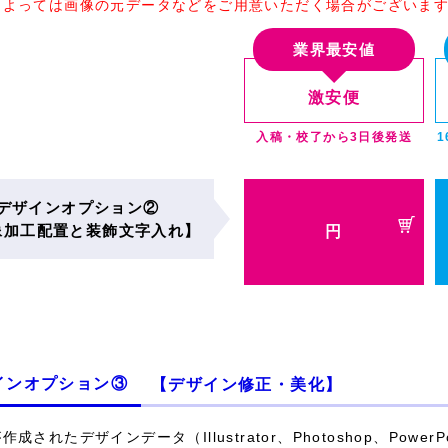
によっては画像の元データなどをご用意いただく場合がございま
業界最安値
激安便
入稿・校了から3日後発送
デザインオプション②
像加工配置と装飾文字入れ】
円
インオプション③
【デザイン修正・美化】
成されたデザインデータ（Illustrator、Photoshop、Powe