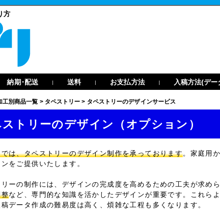
り方
納期･配送
送料
お支払方法
入稿方法(デー
|
|
|
加工別商品一覧
>
タペストリー
>
タペストリーのデザインサービス
ペストリーのデザイン（オプション）
リでは、
タペストリーのデザイン制作
を承っております
。家庭用
インをご提供いたします。
トリーの制作には、デザインの完成度を高めるための工夫が求め
調整
など、専門的な知識を活かしたデザインが重要です。これら
入稿データ作成の難易度は高く、煩雑な工程も多くなります。