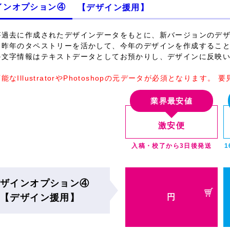
インオプション④
【デザイン援用】
が過去に作成されたデザインデータをもとに、新バージョンのデ
、昨年のタペストリーを活かして、今年のデザインを作成するこ
の文字情報はテキストデータとしてお預かりし、デザインに反映
能なIllustratorやPhotoshopの元データが必須となります。
業界最安値
激安便
入稿・校了から3日後発送
ザインオプション④
【デザイン援用】
円