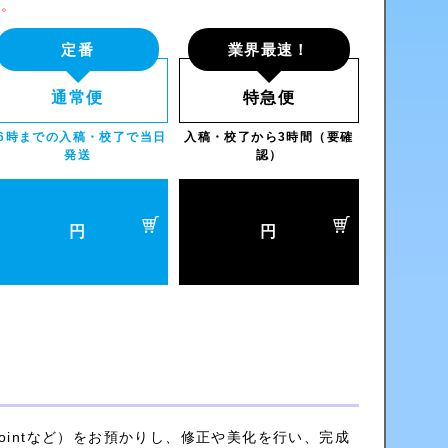
す。
定番
業界最速！
通常便
特急便
16時までの入稿・校了で当日
入稿・校了から3時間（要確
発送
認）
円
円
rPointなど）をお預かりし、
修正や美化
を行い、完成