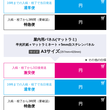
16時までの入稿・校了で当日発送
円
通常便
入稿・校了から3時間（要確認）
円
特急便
屋内用パネル(マットラミ)
半光沢紙＋マットラミネート＋5mm白スチレンパネル
A3サイズ
サイズ
(297mm×420mm)
その他の仕様
▶
入稿・校了から3日後発送
円
激安便
16時までの入稿・校了で当日発送
円
通常便
入稿・校了から3時間（要確認）
円
特急便