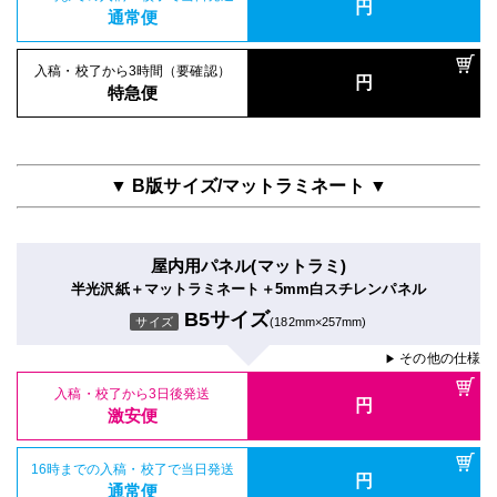
円
通常便
入稿・校了から3時間（要確認）
円
特急便
▼ B版サイズ/マットラミネート ▼
屋内用パネル(マットラミ)
半光沢紙＋マットラミネート＋5mm白スチレンパネル
B5サイズ
サイズ
(182mm×257mm)
その他の仕様
▶
入稿・校了から3日後発送
円
激安便
16時までの入稿・校了で当日発送
円
通常便