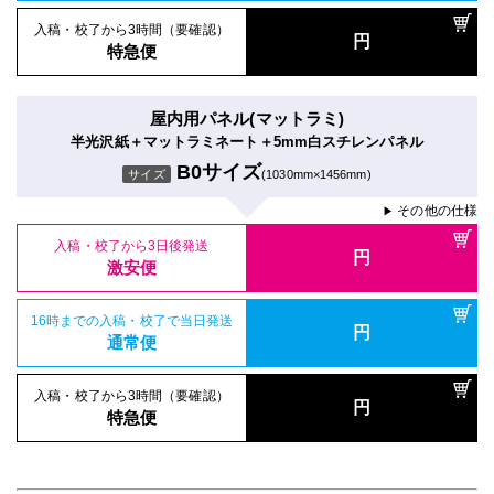
入稿・校了から3時間（要確認）
円
特急便
屋内用パネル(マットラミ)
半光沢紙＋マットラミネート＋5mm白スチレンパネル
B0サイズ
サイズ
(1030mm×1456mm)
その他の仕様
▶
入稿・校了から3日後発送
円
激安便
16時までの入稿・校了で当日発送
円
通常便
入稿・校了から3時間（要確認）
円
特急便