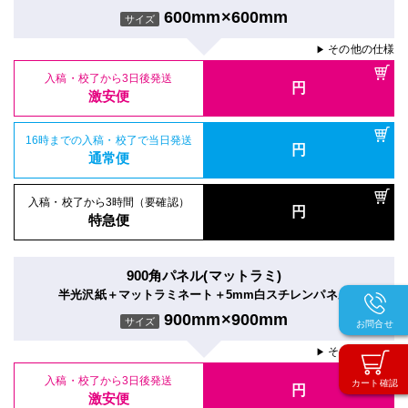
600mm×600mm
サイズ
その他の仕様
▶
入稿・校了から3日後発送
円
激安便
16時までの入稿・校了で当日発送
円
通常便
入稿・校了から3時間（要確認）
円
特急便
900角パネル(マットラミ)
半光沢紙＋マットラミネート＋5mm白スチレンパネル
900mm×900mm
サイズ
お問合せ
その他の仕様
▶
入稿・校了から3日後発送
カート確認
円
激安便