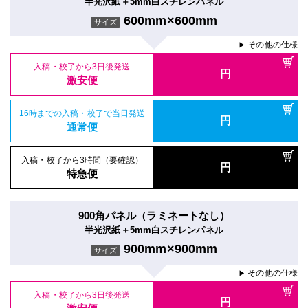
半光沢紙＋5mm白スチレンパネル
600mm×600mm
サイズ
その他の仕様
▶
入稿・校了から3日後発送
円
激安便
16時までの入稿・校了で当日発送
円
通常便
入稿・校了から3時間（要確認）
円
特急便
900角パネル（ラミネートなし）
半光沢紙＋5mm白スチレンパネル
900mm×900mm
サイズ
その他の仕様
▶
入稿・校了から3日後発送
円