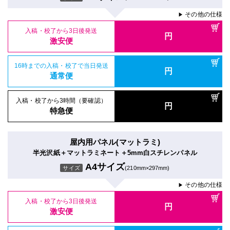
その他の仕様
▶
入稿・校了から3日後発送
円
激安便
16時までの入稿・校了で当日発送
円
通常便
入稿・校了から3時間（要確認）
円
特急便
屋内用パネル(マットラミ)
半光沢紙＋マットラミネート＋5mm白スチレンパネル
A4サイズ
サイズ
(210mm×297mm)
その他の仕様
▶
入稿・校了から3日後発送
円
激安便