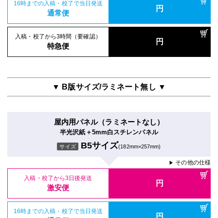
16時までの入稿・校了で当日発送
円
通常便
入稿・校了から3時間（要確認）
円
特急便
▼ B版サイズ/ラミネート無し ▼
屋内用パネル（ラミネートなし）
半光沢紙＋5mm白スチレンパネル
B5サイズ
サイズ
(182mm×257mm)
その他の仕様
▶
入稿・校了から3日後発送
円
激安便
16時までの入稿・校了で当日発送
円