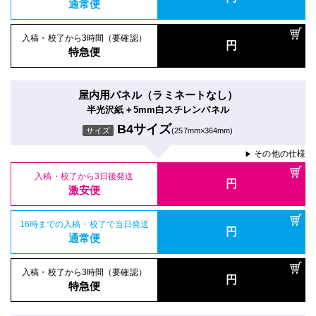
通常便
入稿・校了から3時間（要確認）
円
特急便
屋内用パネル（ラミネートなし）
半光沢紙＋5mm白スチレンパネル
B4サイズ
サイズ
(257mm×364mm)
その他の仕様
▶
入稿・校了から3日後発送
円
激安便
16時までの入稿・校了で当日発送
円
通常便
入稿・校了から3時間（要確認）
円
特急便