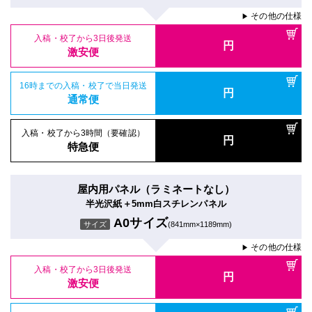
その他の仕様
▶
入稿・校了から3日後発送
円
激安便
16時までの入稿・校了で当日発送
円
通常便
入稿・校了から3時間（要確認）
円
特急便
屋内用パネル（ラミネートなし）
半光沢紙＋5mm白スチレンパネル
A0サイズ
サイズ
(841mm×1189mm)
その他の仕様
▶
入稿・校了から3日後発送
円
激安便