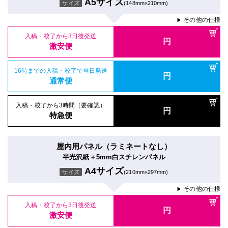
A5サイズ
サイズ
(148mm×210mm)
その他の仕様
▶
入稿・校了から3日後発送
円
激安便
16時までの入稿・校了で当日発送
円
通常便
入稿・校了から3時間（要確認）
円
特急便
屋内用パネル（ラミネートなし）
半光沢紙＋5mm白スチレンパネル
A4サイズ
サイズ
(210mm×297mm)
その他の仕様
▶
入稿・校了から3日後発送
円
激安便