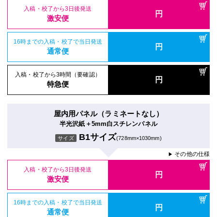
入稿・校了から3日後発送
円
激安便
16時までの入稿・校了で当日発送
円
通常便
入稿・校了から3時間（要確認）
円
特急便
屋内用パネル（ラミネートなし）
半光沢紙＋5mm白スチレンパネル
B1サイズ
サイズ
(728mm×1030mm)
その他の仕様
▶
入稿・校了から3日後発送
円
激安便
16時までの入稿・校了で当日発送
円
通常便