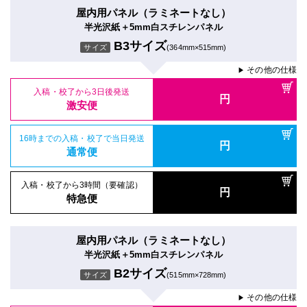
屋内用パネル（ラミネートなし）
半光沢紙＋5mm白スチレンパネル
B3サイズ
サイズ
(364mm×515mm)
その他の仕様
▶
入稿・校了から3日後発送
円
激安便
16時までの入稿・校了で当日発送
円
通常便
入稿・校了から3時間（要確認）
円
特急便
屋内用パネル（ラミネートなし）
半光沢紙＋5mm白スチレンパネル
B2サイズ
サイズ
(515mm×728mm)
その他の仕様
▶