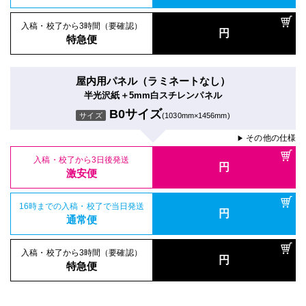
入稿・校了から3時間（要確認）
円
特急便
屋内用パネル（ラミネートなし）
半光沢紙＋5mm白スチレンパネル
B0サイズ
サイズ
(1030mm×1456mm)
その他の仕様
▶
入稿・校了から3日後発送
円
激安便
16時までの入稿・校了で当日発送
円
通常便
入稿・校了から3時間（要確認）
円
特急便