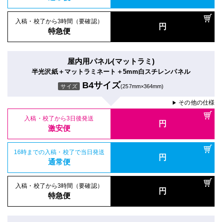
入稿・校了から3時間（要確認）
円
特急便
屋内用パネル(マットラミ)
半光沢紙＋マットラミネート＋5mm白スチレンパネル
B4サイズ
サイズ
(257mm×364mm)
その他の仕様
▶
入稿・校了から3日後発送
円
激安便
16時までの入稿・校了で当日発送
円
通常便
入稿・校了から3時間（要確認）
円
特急便