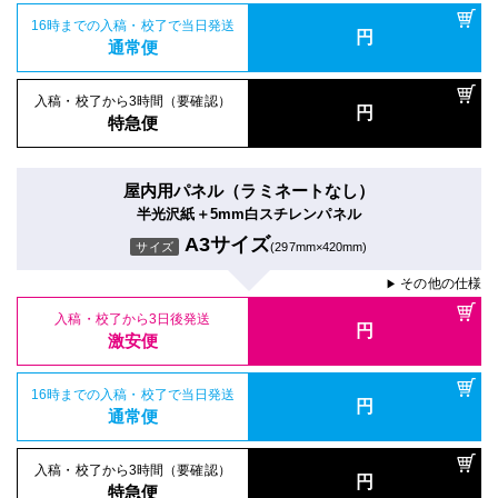
16時までの入稿・校了で当日発送
円
通常便
入稿・校了から3時間（要確認）
円
特急便
屋内用パネル（ラミネートなし）
半光沢紙＋5mm白スチレンパネル
A3サイズ
サイズ
(297mm×420mm)
その他の仕様
▶
入稿・校了から3日後発送
円
激安便
16時までの入稿・校了で当日発送
円
通常便
入稿・校了から3時間（要確認）
円
特急便