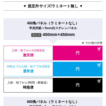
▼ 規定外サイズ/ラミネート無し ▼
450角パネル（ラミネートなし）
半光沢紙＋5mm白スチレンパネル
450mm×450mm
サイズ
その他の仕様
▶
入稿・校了から3日後発送
円
激安便
16時までの入稿・校了で当日発送
円
通常便
入稿・校了から3時間（要確認）
円
特急便
600角パネル（ラミネートなし）