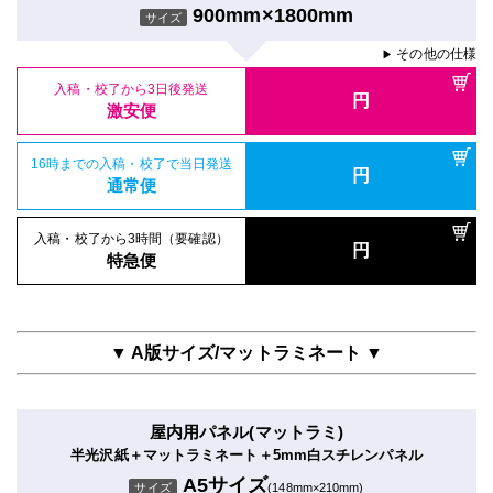
900mm×1800mm
サイズ
その他の仕様
▶
入稿・校了から3日後発送
円
激安便
16時までの入稿・校了で当日発送
円
通常便
入稿・校了から3時間（要確認）
円
特急便
▼ A版サイズ/マットラミネート ▼
屋内用パネル(マットラミ)
半光沢紙＋マットラミネート＋5mm白スチレンパネル
A5サイズ
サイズ
(148mm×210mm)