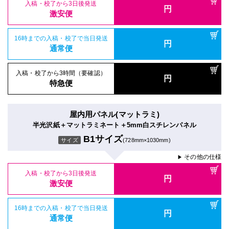
入稿・校了から3日後発送
円
激安便
16時までの入稿・校了で当日発送
円
通常便
入稿・校了から3時間（要確認）
円
特急便
屋内用パネル(マットラミ)
半光沢紙＋マットラミネート＋5mm白スチレンパネル
B1サイズ
サイズ
(728mm×1030mm)
その他の仕様
▶
入稿・校了から3日後発送
円
激安便
16時までの入稿・校了で当日発送
円
通常便