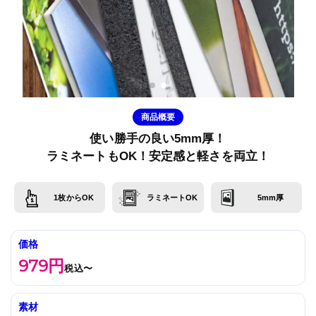
商品概要
使い勝手の良い5mm厚！
ラミネートもOK！安定感と軽さを両立！
1枚からOK
ラミネートOK
5mm厚
価格
979円
税込〜
素材