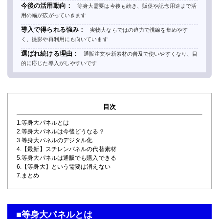
今後の活用動向：
等身大需要は今後も続き、販促や記念用途まで活
用の幅が広がっていきます
導入で得られる強み：
実物大ならではの迫力で視線を集めやす
く、撮影や再利用にも向いています
選ばれ続ける理由：
通販注文や新素材の普及で使いやすくなり、目
的に応じた導入がしやすいです
目次
1.等身大パネルとは
2.等身大パネルは今後どうなる？
3.等身大パネルのデジタル化
4.【最新】スチレンパネルの代替素材
5.等身大パネルは通販でも購入できる
6.【等身大】という需要は消えない
7.まとめ
■等身大パネルとは