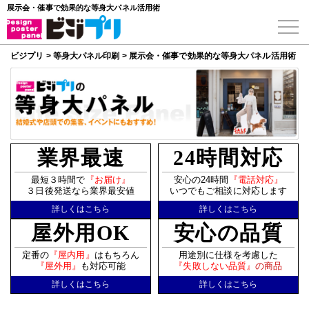
展示会・催事で効果的な等身大パネル活用術
ビジプリ
>
等身大パネル印刷
>
展示会・催事で効果的な等身大パネル活用術
業界最速
24時間対応
最短３時間で
『お届け』
安心の24時間
『電話対応』
３日後発送なら業界最安値
いつでもご相談に対応します
詳しくはこちら
詳しくはこちら
屋外用OK
安心の品質
定番の
『屋内用』
はもちろん
用途別に仕様を考慮した
『屋外用』
も対応可能
『失敗しない品質』
の商品
詳しくはこちら
詳しくはこちら