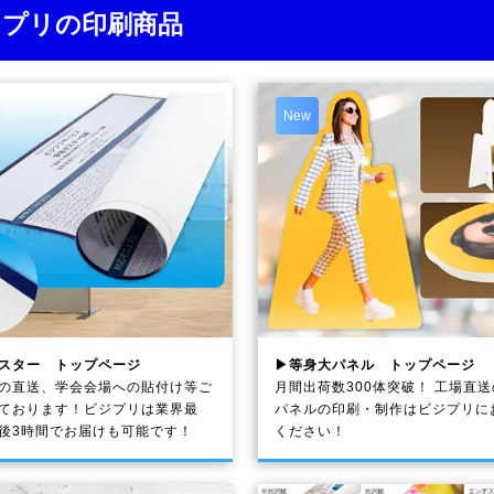
ジプリの印刷商品
New
スター トップページ
▶等身大パネル トップページ
の直送、学会会場への貼付け等ご
月間出荷数300体突破！ 工場直
ております！ビジプリは業界最
パネルの印刷・制作は
ビジプリ
に
後3時間でお届けも可能です！
ください！