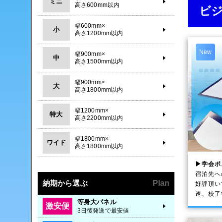
ミニ
高さ600mm以内
ビ
幅600mm×
小
高さ1200mm以内
New
幅900mm×
中
高さ1500mm以内
幅900mm×
大
高さ1800mm以内
幅1200mm×
特大
高さ2200mm以内
幅1800mm×
ワイド
高さ1800mm以内
▶学会ポ
宿泊先へ
納期から選ぶ
Plan
好評頂い
速、校了
等身大パネル
激安便
3日後発送で最安値