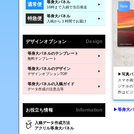
等身大パネル
通常便
New
16時まで入稿で当日発送
等身大パネル
特急便
入稿から３時間でお届け
デザインオプション
Design
等身大パネルのテンプレート
無料テンプレート
等身大パネルのデザイン
デザインオプションTOP
▶写真パ
スマホ画
等身大パネルの入稿ガイド
ジナルの
データ作成の注意点等
作はビジ
▶等身大パ
お役立ち情報
Information
入稿データ作成方法
アクリル等身大パネル