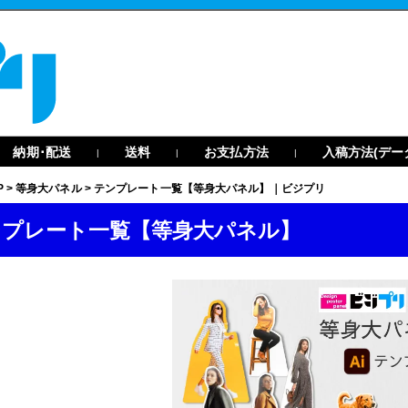
納期･配送
送料
お支払方法
入稿方法(デー
|
|
|
P
>
等身大パネル
>
テンプレート一覧【等身大パネル】｜ビジプリ
ンプレート一覧
【等身大パネル】