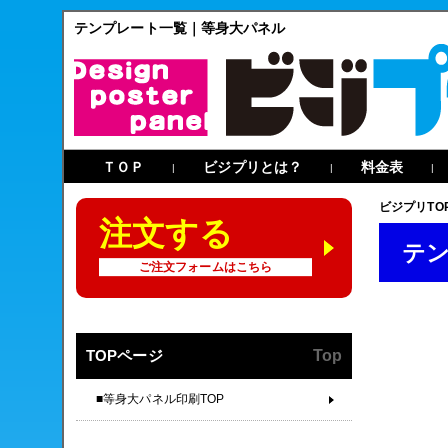
テンプレート一覧｜等身大パネル
ＴＯＰ
ビジプリとは？
料金表
|
|
|
ビジプリTO
注文する
テ
ご注文フォームはこちら
TOPページ
Top
■等身大パネル印刷TOP