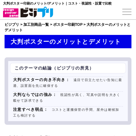
大判ポスター印刷のメリット/デメリット｜コスト・視認性・設置で比較
ビジプリ
>
加工別商品一覧
>
ポスター印刷TOP
>
大判ポスターのメリットと
デメリット
大判ポスターのメリットとデメリット
このテーマの結論（ビジプリの所見）
大判ポスターの向き不向き：
遠目で目立たせたい告知に最
適、設置面を先に確保する
大判ならではの強み：
視認性が高く、写真や説明を大きく
載せて訴求できる
注意すべき弱点：
コストと運搬保管の手間、屋外は耐候加
工も検討する