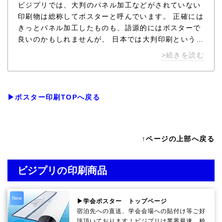
ビジプリでは、大判のパネル加工などがされていない
印刷物は総称してポスターと呼んでいます。 正確には
きっとパネル加工したものも、語源的にはポスターで
良いのかもしれませんが、 日本では大判印刷という言
葉よりも、ポスターという言葉で大きな印刷物を表す
>続きを読む
ことが多いため、そのようにしております。 業界最速
の特急便から、最安値の激安便まで、納期に合わせた
料金プランでポスターを印刷いたします。24時間年中
無休で電話対応なので深夜や早朝でも安心してご利用
▶ポスター印刷TOPへ戻る
いただけます。
↑ページの上部へ戻る
ビジプリの印刷商品
New
▶学会ポスター トップページ
宿泊先への直送、学会会場への貼付け等ご好
評頂いております！ビジプリは業界最速、校