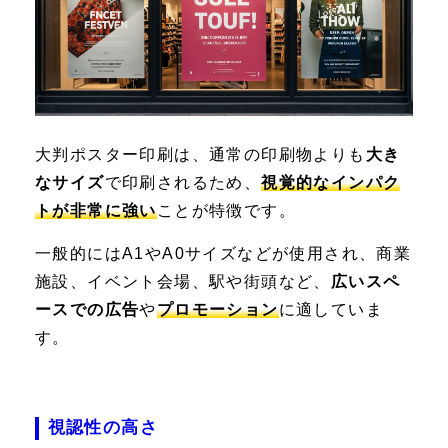
大判ポスター印刷は、通常の印刷物よりも
大き
なサイズ
で印刷されるため、
視覚的なインパク
トが非常に強い
ことが特徴です。
一般的にはA1やA0サイズなどが使用され、商業
施設、イベント会場、駅や街頭など、
広いスペ
ースでの広告
や
プロモーション
に適していま
す。
視認性の高さ