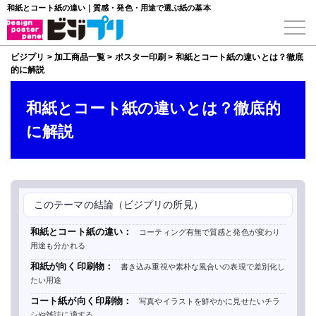
和紙とコート紙の違い｜質感・発色・用途で選ぶ紙の基本
ビジプリ
>
加工商品一覧
>
ポスター印刷
>
和紙とコート紙の違いとは？徹底
的に解説
和紙とコート紙の違いとは？徹底的
に解説
このテーマの結論（ビジプリの所見）
和紙とコート紙の違い：
コーティング有無で質感と発色が変わり
用途も分かれる
和紙が向く印刷物：
書き込み重視や素朴な風合いの表現で差別化し
たい用途
コート紙が向く印刷物：
写真やイラストを鮮やかに見せたいチラ
シや雑誌に適する