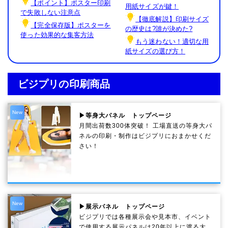
【ポイント】ポスター印刷
用紙サイズが鍵！
で失敗しない注意点
【徹底解説】印刷サイズ
【完全保存版】ポスターを
の歴史は?誰が決めた?
使った効果的な集客方法
もう迷わない！適切な用
紙サイズの選び方！
ビジプリの印刷商品
New
▶等身大パネル トップページ
月間出荷数300体突破！ 工場直送の等身大パ
ネルの印刷・制作は
ビジプリ
におまかせくだ
さい！
New
▶展示パネル トップページ
ビジプリでは各種展示会や見本市、イベント
で使用する展示パネルは20年以上に渡る大