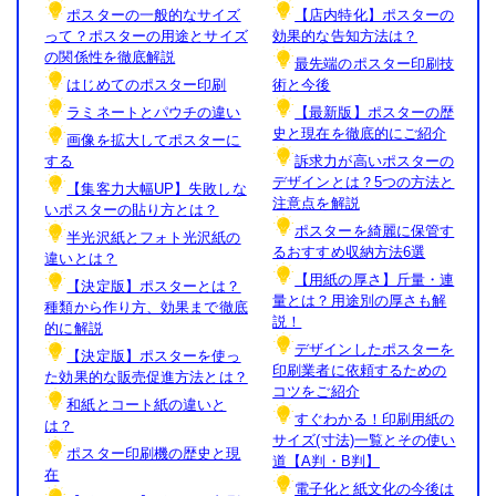
ポスターの一般的なサイズ
【店内特化】ポスターの
って？ポスターの用途とサイズ
効果的な告知方法は？
の関係性を徹底解説
最先端のポスター印刷技
はじめてのポスター印刷
術と今後
ラミネートとパウチの違い
【最新版】ポスターの歴
史と現在を徹底的にご紹介
画像を拡大してポスターに
する
訴求力が高いポスターの
デザインとは？5つの方法と
【集客力大幅UP】失敗しな
注意点を解説
いポスターの貼り方とは？
ポスターを綺麗に保管す
半光沢紙とフォト光沢紙の
るおすすめ収納方法6選
違いとは？
【用紙の厚さ】斤量・連
【決定版】ポスターとは？
量とは？用途別の厚さも解
種類から作り方、効果まで徹底
説！
的に解説
デザインしたポスターを
【決定版】ポスターを使っ
印刷業者に依頼するための
た効果的な販売促進方法とは？
コツをご紹介
和紙とコート紙の違いと
すぐわかる！印刷用紙の
は？
サイズ(寸法)一覧とその使い
ポスター印刷機の歴史と現
道【A判・B判】
在
電子化と紙文化の今後は