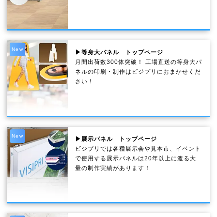
New
▶等身大パネル トップページ
月間出荷数300体突破！ 工場直送の等身大パ
ネルの印刷・制作は
ビジプリ
におまかせくだ
さい！
New
▶展示パネル トップページ
ビジプリでは各種展示会や見本市、イベント
で使用する展示パネルは20年以上に渡る大
量の制作実績があります！