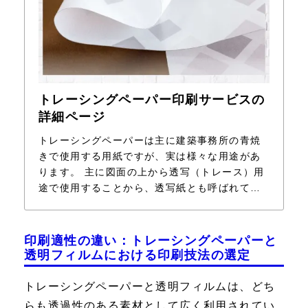
トレーシングペーパー印刷サービスの
詳細ページ
トレーシングペーパーは主に建築事務所の青焼
きで使用する用紙ですが、実は様々な用途があ
ります。 主に図面の上から透写（トレース）用
途で使用することから、透写紙とも呼ばれてい
ます。 設計図面や製作図面の用途だけでなく、
最近では芸術作品や結婚式の席次表などにトレ
ーシングペーパーを用いることが増えておりま
印刷適性の違い：トレーシングペーパーと
す。 筆記性もあり、文字や線画などを印刷する
透明フィルムにおける印刷技法の選定
にはおすすめの用紙になっております。
トレーシングペーパーと透明フィルムは、どち
らも透過性のある素材として広く利用されてい